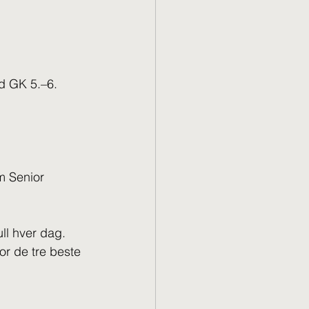
 
ad GK 5.–6. 
m Senior 
ll hver dag. 
or de tre beste 