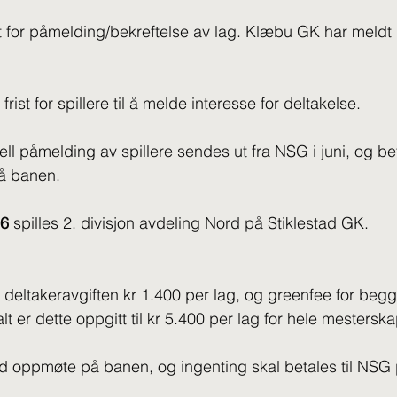
ist for påmelding/bekreftelse av lag. Klæbu GK har meld
e frist for spillere til å melde interesse for deltakelse.
ll påmelding av spillere sendes ut fra NSG i juni, og bet
å banen.
26
 spilles 2. divisjon avdeling Nord på Stiklestad GK.
r deltakeravgiften kr 1.400 per lag, og greenfee for begg
alt er dette oppgitt til kr 5.400 per lag for hele mesterska
ed oppmøte på banen, og ingenting skal betales til NSG