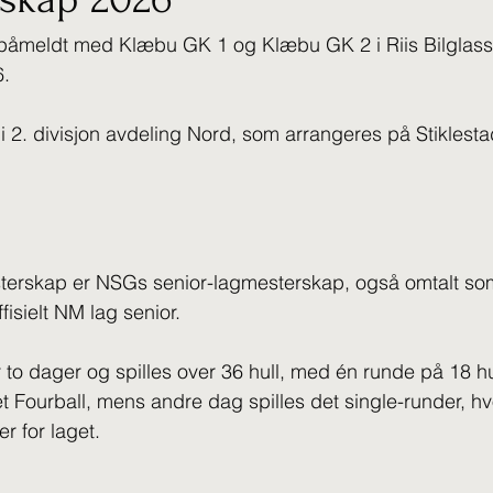
påmeldt med Klæbu GK 1 og Klæbu GK 2 i Riis Bilglass
.
 i 2. divisjon avdeling Nord, som arrangeres på Stiklest
sterskap er NSGs senior-lagmesterskap, også omtalt so
isielt NM lag senior.
 to dager og spilles over 36 hull, med én runde på 18 hu
et Fourball, mens andre dag spilles det single-runder, hv
er for laget.