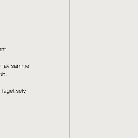
ent
er av samme 
bb.
 laget selv 