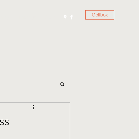
Golfbox
ening
Turneringer
Gjest
ss