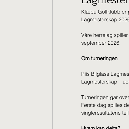
Klæbu Golfklubb er 
Lagmesterskap 2026
Våre herrelag spiller
september 2026.
Om turneringen
Riis Bilglass Lagme
Lagmesterskap – uoff
Turneringen går over
Første dag spilles d
singleresultatene tell
Hvem kan delta?