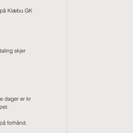
t på Klæbu GK 
aling skjer 
e dager er kr 
pet.
 på forhånd.