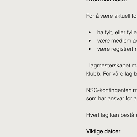
For å være aktuell f
ha fylt, eller fyl
være medlem av
være registrert
I lagmesterskapet m
klubb. For våre lag 
NSG-kontingenten må 
som har ansvar for at
Hvert lag kan bestå av
Viktige datoer