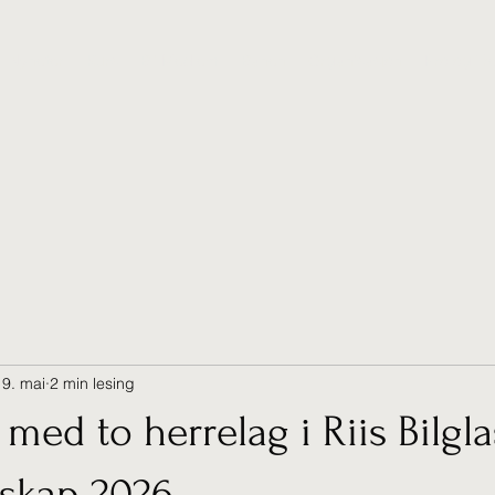
Nyheter
Kurs
Bli Medlem
Banen
Organisasjon
Pro og Tr
19. mai
2 min lesing
ed to herrelag i Riis Bilgla
skap 2026