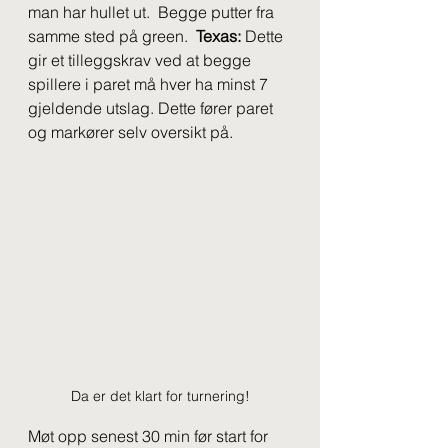
man har hullet ut.  Begge putter fra 
samme sted på green.  
Texas: 
Dette 
gir et tilleggskrav ved at begge 
spillere i paret må hver ha minst 7 
gjeldende utslag. Dette fører paret 
og markører selv oversikt på.  
Da er det klart for turnering!
Møt opp senest 30 min før start for 