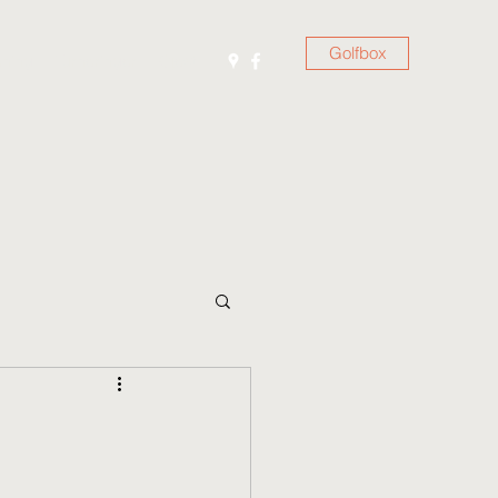
Golfbox
ening
Turneringer
Gjest