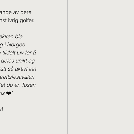
 Mange av dere 
t ivrig golfer. 
ekken ble 
ng i Norges 
ildelt Liv for å 
rdeles unikt og 
tt så aktivt inn 
rettsfestivalen 
et du er. Tusen 
is 
❤️"
v!