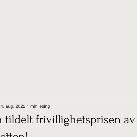
Nyheter
Kurs
Bli Medlem
Banen
Organisasjon
Pro og Tr
24. aug. 2022
1 min lesing
tildelt frivillighetsprisen av
retten!