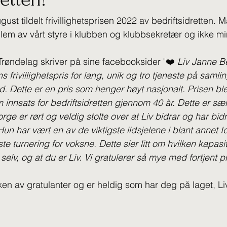
ust tildelt frivillighetsprisen 2022 av bedriftsidretten.
em av vårt styre i klubben og klubbsekretær og ikke mins
-Trøndelag skriver på sine facebooksider "❤️ 
Liv Janne B
ens frivillighetspris for lang, unik og tro tjeneste på samli
d. Dette er en pris som henger høyt nasjonalt. Prisen ble t
 innsats for bedriftsidretten gjennom 40 år. Dette er sæ
orge er rørt og veldig stolte over at Liv bidrar og har bidra
 Hun har vært en av de viktigste ildsjelene i blant annet Id
e turnering for voksne. Dette sier litt om hvilken kapasit
 selv, og at du er Liv. Vi gratulerer så mye med fortjent pr
kken av gratulanter og er heldig som har deg på laget, Li