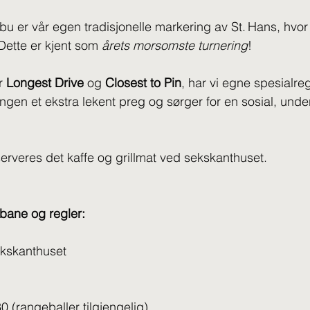
u er vår egen tradisjonelle markering av St. Hans, hvor vi
 Dette er kjent som 
årets morsomste turnering
!
r 
Longest Drive
 og 
Closest to Pin
, har vi egne spesialreg
ringen et ekstra lekent preg og sørger for en sosial, un
erveres det kaffe og grillmat ved sekskanthuset.
bane og regler:
ekskanthuset
0 (rangeballer tilgjengelig)