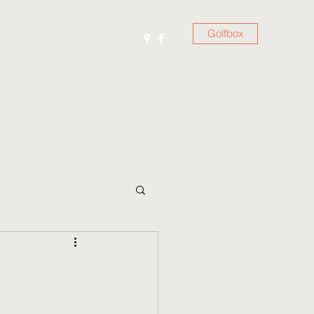
Golfbox
ening
Turneringer
Gjest