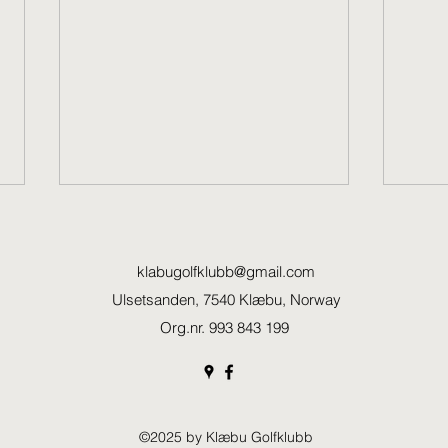
klabugolfklubb@gmail.com
Ulsetsanden, 7540 Klæbu, Norway
Org.nr. 993 843 199
Delvis stenging lørdag 13 juni
Arve 
pga sykkelritt
det n
©2025 by Klæbu Golfklubb