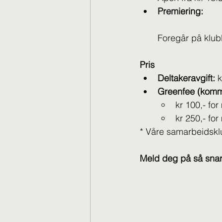
Premiering:
Foregår på klub
Pris
Deltakeravgift:
 
Greenfee (kommer
kr 100,- f
kr 250,- fo
* Våre samarbeidsklu
Meld deg på så snart