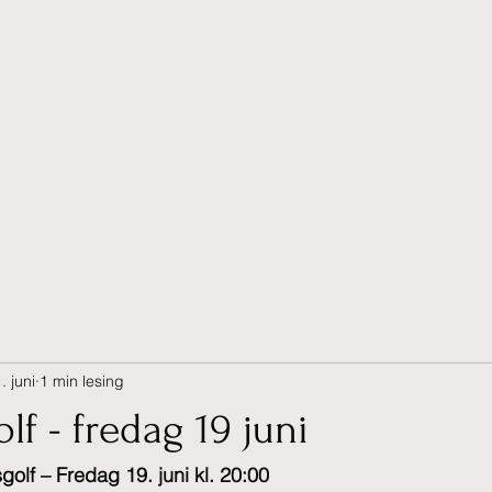
Nyheter
Kurs
Bli Medlem
Banen
Organisasjon
Pro og Tr
. juni
1 min lesing
lf - fredag 19 juni
sgolf – Fredag 19. juni kl. 20:00