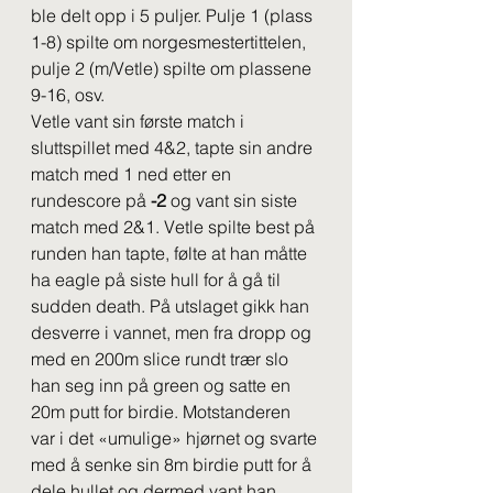
ble delt opp i 5 puljer. Pulje 1 (plass 
1-8) spilte om norgesmestertittelen, 
pulje 2 (m/Vetle) spilte om plassene 
9-16, osv.
Vetle vant sin første match i 
sluttspillet med 4&2, tapte sin andre 
match med 1 ned etter en 
rundescore på 
-2
 og vant sin siste 
match med 2&1. Vetle spilte best på 
runden han tapte, følte at han måtte 
ha eagle på siste hull for å gå til 
sudden death. På utslaget gikk han 
desverre i vannet, men fra dropp og 
med en 200m slice rundt trær slo 
han seg inn på green og satte en 
20m putt for birdie. Motstanderen 
var i det «umulige» hjørnet og svarte 
med å senke sin 8m birdie putt for å 
dele hullet og dermed vant han 