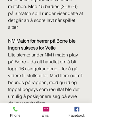
matchen. Med 15 birdies (3+6+6) 
på 3 match spill runder viser dette at 
det går an å score lavt når spillet 
sitter.
NM Match for herrer på Borre ble 
ingen suksess for Vetle
Lite stemte under NM i match play 
på Borre – da alt handlet om å bli 
topp 16 i singelrundene – for å gå 
videre til sluttspillet. Med flere out-of-
bounds på rappen, med quad og 
trippel bogeys som resultat ble det 
umulig å posisjonere seg på øvre 
del av resultatlista. 
Phone
Email
Facebook
Srixon Tour Nordsjø
Vetle måtte trekke seg etter første 