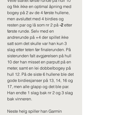
Vetle startet første runde på hull 10 
og fikk ikke en optimal åpning med 
bogey på 2 av de 4 første hullene, 
men avsluttet med 4 birdies og 
resten par og lå som nr 2 på 
-2
 etter 
første runde. Selv med en 
andrerunde på +4 der spillet ikke 
satt som det skulle var han kun 3 
slag etter teten før finalerunden. På 
sisterunden falt avgjørelsen på hull 
10 der han misset en parputt på en 
meter, samt en lei dobbelbogey på 
hull 12. På de siste 6 hullene ble det 
gode birdiesjanser på 13, 14, 16 og 
17, men alle glapp og det ble par. 
Han endte 1 slag bak nr 2 og 3 slag 
bak vinneren.
Neste helg spiller han Garmin 